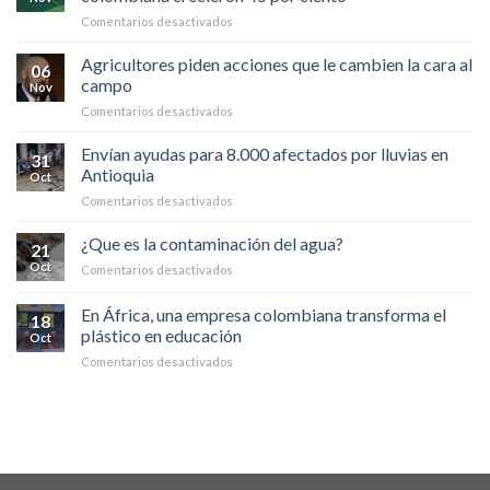
más
en
Comentarios desactivados
productos
Zonas
agroindustriales
con
Agricultores piden acciones que le cambien la cara al
a
06
cultivos
China
campo
Nov
y
en
Comentarios desactivados
ganado
Agricultores
en
piden
Envían ayudas para 8.000 afectados por lluvias en
la
31
acciones
Amazonia
Antioquia
Oct
que
colombiana
en
Comentarios desactivados
le
crecieron
Envían
cambien
45
ayudas
¿Que es la contaminación del agua?
la
por
21
para
cara
ciento
Oct
en
Comentarios desactivados
8.000
al
¿Que
afectados
campo
es
En África, una empresa colombiana transforma el
por
18
la
lluvias
plástico en educación
Oct
contaminación
en
en
Comentarios desactivados
del
Antioquia
En
agua?
África,
una
empresa
colombiana
transforma