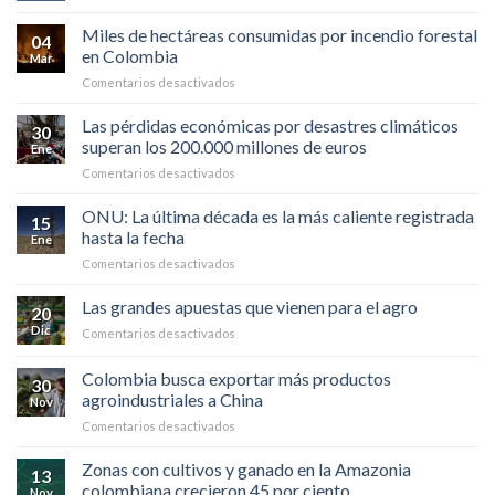
SEMBRATÓN
herramienta
es
POR
Miles de hectáreas consumidas por incendio forestal
de
un
04
LA
macrodatos
en Colombia
hecho.
Mar
PAZ
para
en
Comentarios desactivados
|
todos
Miles
TIERRALTA
de
Las pérdidas económicas por desastres climáticos
30
hectáreas
superan los 200.000 millones de euros
Ene
consumidas
en
Comentarios desactivados
por
Las
incendio
pérdidas
ONU: La última década es la más caliente registrada
forestal
15
económicas
en
hasta la fecha
Ene
por
Colombia
en
Comentarios desactivados
desastres
ONU:
climáticos
La
Las grandes apuestas que vienen para el agro
superan
20
última
los
Dic
en
Comentarios desactivados
década
200.000
Las
es
millones
grandes
Colombia busca exportar más productos
la
de
30
apuestas
más
agroindustriales a China
euros
Nov
que
caliente
en
Comentarios desactivados
vienen
registrada
Colombia
para
hasta
busca
el
Zonas con cultivos y ganado en la Amazonia
la
13
exportar
agro
colombiana crecieron 45 por ciento
fecha
Nov