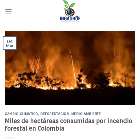
Skip
to
content
04
Mar
CAMBIO CLIMÁTICO
,
DEFORESTACIÓN
,
MEDIO AMBIENTE
Miles de hectáreas consumidas por incendio
forestal en Colombia