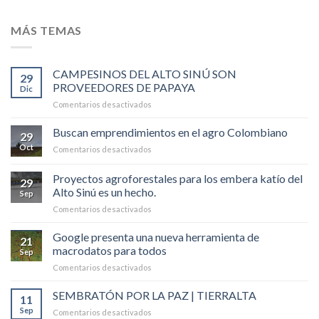
MÁS TEMAS
CAMPESINOS DEL ALTO SINÚ SON
29
PROVEEDORES DE PAPAYA
Dic
en
Comentarios desactivados
CAMPESINOS
DEL
Buscan emprendimientos en el agro Colombiano
29
ALTO
Oct
en
Comentarios desactivados
SINÚ
Buscan
SON
emprendimientos
Proyectos agroforestales para los embera katío del
PROVEEDORES
29
en
DE
Alto Sinú es un hecho.
Sep
el
PAPAYA
en
Comentarios desactivados
agro
Proyectos
Colombiano
agroforestales
Google presenta una nueva herramienta de
21
para
macrodatos para todos
Sep
los
en
Comentarios desactivados
embera
Google
katío
presenta
SEMBRATÓN POR LA PAZ | TIERRALTA
del
11
una
Alto
Sep
en
Comentarios desactivados
nueva
Sinú