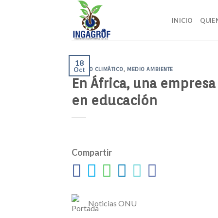
Skip
to
INICIO
QUIE
content
18
CAMBIO CLIMÁTICO
Oct
,
MEDIO AMBIENTE
En África, una empresa
en educación
Compartir
Noticias ONU