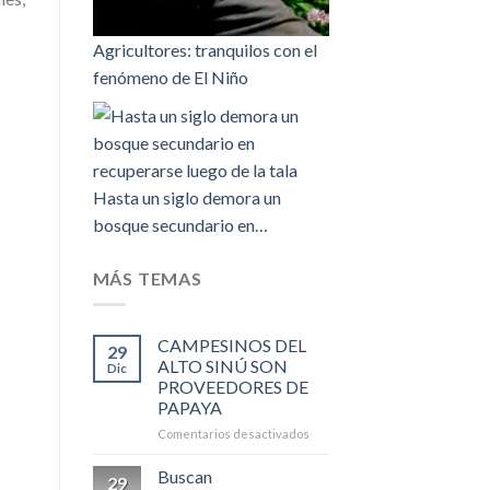
Agricultores: tranquilos con el
fenómeno de El Niño
Hasta un siglo demora un
bosque secundario en…
MÁS TEMAS
CAMPESINOS DEL
29
ALTO SINÚ SON
Dic
PROVEEDORES DE
PAPAYA
en
Comentarios desactivados
CAMPESINOS
DEL
Buscan
29
ALTO