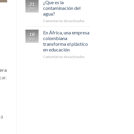
ayudas
cara
¿Que es la
21
para
al
contaminación del
Oct
8.000
campo
agua?
afectados
en
Comentarios desactivados
por
¿Que
lluvias
es
en
En África, una empresa
18
la
Antioquia
colombiana
Oct
contaminación
transforma el plástico
del
en educación
agua?
en
Comentarios desactivados
En
África,
era
una
car.
empresa
colombiana
transforma
el
plástico
en
educación
rá