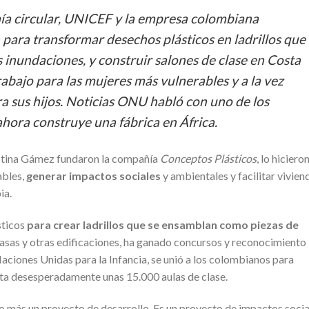
ía circular, UNICEF y la empresa colombiana
 para transformar desechos plásticos en ladrillos que
las inundaciones, y construir salones de clase en Costa
rabajo para las mujeres más vulnerables y a la vez
 sus hijos. Noticias ONU habló con uno de los
hora construye una fábrica en África.
stina Gámez fundaron la compañía
Conceptos Plásticos
, lo hiciero
ables,
generar impactos sociales
y ambientales y facilitar vivien
ia.
sticos
para crear ladrillos que se ensamblan como piezas de
 casas y otras edificaciones, ha ganado concursos y reconocimiento
 Naciones Unidas para la Infancia, se unió a los colombianos para
sita desesperadamente unas 15.000 aulas de clase.
 más un proyecto de desarrollo. Es un proyecto de impactos socia