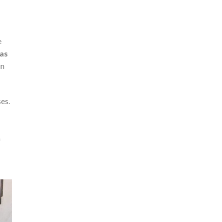
e
nas
un
ses.
a