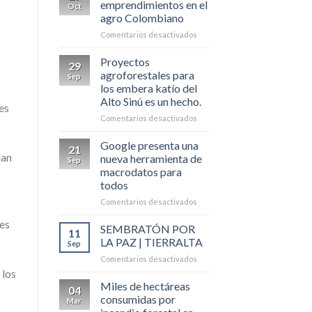
emprendimientos en el
Oct
SINÚ
agro Colombiano
SON
en
Comentarios desactivados
PROVEEDORES
Buscan
DE
emprendimientos
PAPAYA
Proyectos
29
en
agroforestales para
Sep
el
los embera katío del
agro
Alto Sinú es un hecho.
Colombiano
es
en
Comentarios desactivados
Proyectos
agroforestales
Google presenta una
21
para
lan
nueva herramienta de
Sep
los
macrodatos para
embera
todos
katío
del
en
Comentarios desactivados
Alto
Google
es
Sinú
presenta
SEMBRATÓN POR
11
es
una
LA PAZ | TIERRALTA
Sep
un
nueva
en
Comentarios desactivados
hecho.
herramienta
SEMBRATÓN
 los
de
POR
Miles de hectáreas
macrodatos
04
LA
para
consumidas por
Mar
PAZ
todos