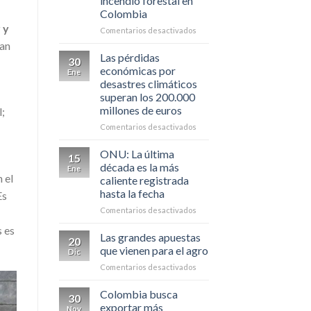
incendio forestal en
|
Colombia
TIERRALTA
 y
en
Comentarios desactivados
Miles
zan
de
Las pérdidas
30
hectáreas
económicas por
Ene
consumidas
desastres climáticos
por
superan los 200.000
incendio
millones de euros
l;
forestal
en
en
Comentarios desactivados
Colombia
Las
pérdidas
ONU: La última
15
económicas
década es la más
Ene
por
 el
caliente registrada
desastres
hasta la fecha
Es
climáticos
superan
en
Comentarios desactivados
los
ONU:
s es
200.000
La
Las grandes apuestas
20
millones
última
que vienen para el agro
Dic
de
década
en
Comentarios desactivados
euros
es
Las
la
grandes
Colombia busca
más
30
apuestas
caliente
exportar más
Nov