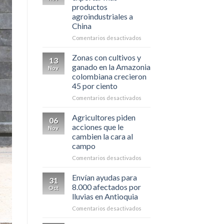
que
registrada
productos
vienen
hasta
agroindustriales a
para
la
China
el
fecha
agro
en
Comentarios desactivados
Colombia
busca
Zonas con cultivos y
13
exportar
ganado en la Amazonia
Nov
más
colombiana crecieron
productos
45 por ciento
agroindustriales
a
en
Comentarios desactivados
China
Zonas
con
Agricultores piden
06
cultivos
acciones que le
Nov
y
cambien la cara al
ganado
campo
en
la
en
Comentarios desactivados
Amazonia
Agricultores
colombiana
piden
Envían ayudas para
31
crecieron
acciones
8.000 afectados por
Oct
45
que
lluvias en Antioquia
por
le
ciento
en
Comentarios desactivados
cambien
Envían
la