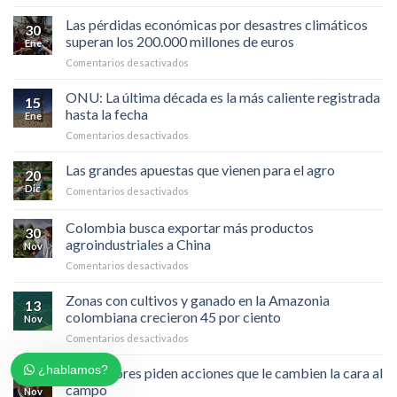
Miles
TIERRALTA
de
Las pérdidas económicas por desastres climáticos
30
hectáreas
superan los 200.000 millones de euros
Ene
consumidas
en
Comentarios desactivados
por
Las
incendio
pérdidas
ONU: La última década es la más caliente registrada
forestal
15
económicas
en
hasta la fecha
Ene
por
Colombia
en
Comentarios desactivados
desastres
ONU:
climáticos
La
Las grandes apuestas que vienen para el agro
superan
20
última
los
Dic
en
Comentarios desactivados
década
200.000
Las
es
millones
grandes
Colombia busca exportar más productos
la
de
30
apuestas
más
agroindustriales a China
euros
Nov
que
caliente
en
Comentarios desactivados
vienen
registrada
Colombia
para
hasta
busca
el
Zonas con cultivos y ganado en la Amazonia
la
13
exportar
agro
colombiana crecieron 45 por ciento
fecha
Nov
más
en
Comentarios desactivados
productos
Zonas
agroindustriales
con
¿hablamos?
Agricultores piden acciones que le cambien la cara al
a
06
cultivos
China
campo
Nov