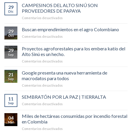
CAMPESINOS DEL ALTO SINÚ SON
29
PROVEEDORES DE PAPAYA
Dic
en
Comentarios desactivados
CAMPESINOS
DEL
Buscan emprendimientos en el agro Colombiano
29
ALTO
Oct
en
Comentarios desactivados
SINÚ
Buscan
SON
emprendimientos
Proyectos agroforestales para los embera katío del
PROVEEDORES
29
en
DE
Alto Sinú es un hecho.
Sep
el
PAPAYA
en
Comentarios desactivados
agro
Proyectos
Colombiano
agroforestales
Google presenta una nueva herramienta de
21
para
macrodatos para todos
Sep
los
en
Comentarios desactivados
embera
Google
katío
presenta
SEMBRATÓN POR LA PAZ | TIERRALTA
del
11
una
Alto
Sep
en
Comentarios desactivados
nueva
Sinú
SEMBRATÓN
herramienta
es
POR
Miles de hectáreas consumidas por incendio forestal
de
un
04
LA
macrodatos
en Colombia
hecho.
Mar
PAZ
para
en
Comentarios desactivados
|
todos