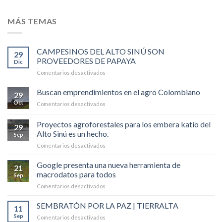
MÁS TEMAS
CAMPESINOS DEL ALTO SINÚ SON
29
PROVEEDORES DE PAPAYA
Dic
en
Comentarios desactivados
CAMPESINOS
DEL
Buscan emprendimientos en el agro Colombiano
29
ALTO
Oct
en
Comentarios desactivados
SINÚ
Buscan
SON
emprendimientos
Proyectos agroforestales para los embera katío del
PROVEEDORES
29
en
DE
Alto Sinú es un hecho.
Sep
el
PAPAYA
en
Comentarios desactivados
agro
Proyectos
Colombiano
agroforestales
Google presenta una nueva herramienta de
21
para
macrodatos para todos
Sep
los
en
Comentarios desactivados
embera
Google
katío
presenta
SEMBRATÓN POR LA PAZ | TIERRALTA
del
11
una
Alto
Sep
en
Comentarios desactivados
nueva
Sinú