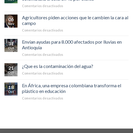
más
en
Comentarios desactivados
productos
Zonas
agroindustriales
con
Agricultores piden acciones que le cambien la cara al
a
06
cultivos
China
campo
Nov
y
en
Comentarios desactivados
ganado
Agricultores
en
piden
Envían ayudas para 8.000 afectados por lluvias en
la
31
acciones
Amazonia
Antioquia
Oct
que
colombiana
en
Comentarios desactivados
le
crecieron
Envían
cambien
45
ayudas
¿Que es la contaminación del agua?
la
por
21
para
cara
ciento
Oct
en
Comentarios desactivados
8.000
al
¿Que
afectados
campo
es
En África, una empresa colombiana transforma el
por
18
la
lluvias
plástico en educación
Oct
contaminación
en
en
Comentarios desactivados
del
Antioquia
En
agua?
África,
una
empresa
colombiana
transforma