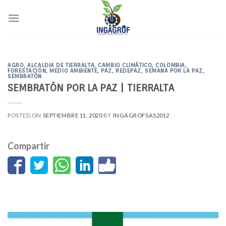
Skip
to
content
AGRO
,
ALCALDIA DE TIERRALTA
,
CAMBIO CLIMÁTICO
,
COLOMBIA
,
FORESTACIÓN
,
MEDIO AMBIENTE
,
PAZ
,
REDEPAZ
,
SEMANA POR LA PAZ
,
SEMBRATÓN
SEMBRATÓN POR LA PAZ | TIERRALTA
POSTED ON
SEPTIEMBRE 11, 2020
BY
INGAGROFSAS2012
Compartir