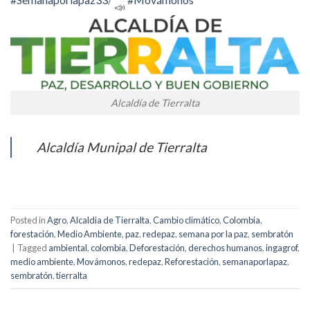
Alcaldía de Tierralta
Alcaldía Munipal de Tierralta
Posted in
Agro
,
Alcaldia de Tierralta
,
Cambio climático
,
Colombia
,
forestación
,
Medio Ambiente
,
paz
,
redepaz
,
semana por la paz
,
sembratón
|
Tagged
ambiental
,
colombia
,
Deforestación
,
derechos humanos
,
ingagrof
,
medio ambiente
,
Movámonos
,
redepaz
,
Reforestación
,
semanaporlapaz
,
sembratón
,
tierralta