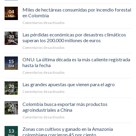
SEMBRATÓN
herramienta
es
POR
Miles de hectáreas consumidas por incendio forestal
de
un
04
LA
macrodatos
en Colombia
hecho.
Mar
PAZ
para
en
Comentarios desactivados
|
todos
Miles
TIERRALTA
de
Las pérdidas económicas por desastres climáticos
30
hectáreas
superan los 200.000 millones de euros
Ene
consumidas
en
Comentarios desactivados
por
Las
incendio
pérdidas
ONU: La última década es la más caliente registrada
forestal
15
económicas
en
hasta la fecha
Ene
por
Colombia
en
Comentarios desactivados
desastres
ONU:
climáticos
La
Las grandes apuestas que vienen para el agro
superan
20
última
los
Dic
en
Comentarios desactivados
década
200.000
Las
es
millones
grandes
Colombia busca exportar más productos
la
de
30
apuestas
más
agroindustriales a China
euros
Nov
que
caliente
en
Comentarios desactivados
vienen
registrada
Colombia
para
hasta
busca
el
Zonas con cultivos y ganado en la Amazonia
la
13
exportar
agro
colombiana crecieron 45 por ciento
fecha
Nov