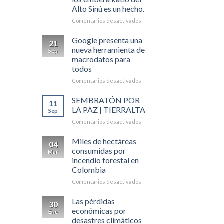
agro
Alto Sinú es un hecho.
Colombiano
en
Comentarios desactivados
Proyectos
agroforestales
Google presenta una
21
para
nueva herramienta de
Sep
los
macrodatos para
embera
todos
katío
del
en
Comentarios desactivados
Alto
Google
Sinú
presenta
SEMBRATÓN POR
11
es
una
LA PAZ | TIERRALTA
Sep
un
nueva
en
Comentarios desactivados
hecho.
herramienta
SEMBRATÓN
de
POR
Miles de hectáreas
macrodatos
04
LA
para
consumidas por
Mar
PAZ
todos
incendio forestal en
|
Colombia
TIERRALTA
en
Comentarios desactivados
Miles
de
Las pérdidas
30
hectáreas
económicas por
Ene
consumidas
desastres climáticos
por