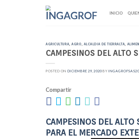
Skip
to
INICIO
QUIE
content
AGRICULTURA
,
AGRO
,
ALCALDIA DE TIERRALTA
,
ALIME
CAMPESINOS DEL ALTO 
POSTED ON
DICIEMBRE 29, 2020
BY
INGAGROFSAS20
Compartir
CAMPESINOS DEL ALTO 
PARA EL MERCADO EXT