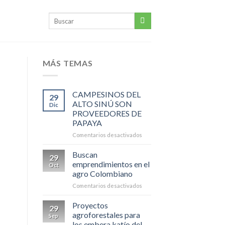
MÁS TEMAS
CAMPESINOS DEL
29
ALTO SINÚ SON
Dic
PROVEEDORES DE
PAPAYA
en
Comentarios desactivados
CAMPESINOS
DEL
Buscan
29
ALTO
emprendimientos en el
Oct
SINÚ
agro Colombiano
SON
en
Comentarios desactivados
PROVEEDORES
Buscan
DE
emprendimientos
PAPAYA
Proyectos
29
en
agroforestales para
Sep
el
los embera katío del