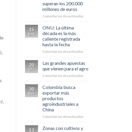
superan los 200.000
incendio
millones de euros
forestal
en
en
Comentarios desactivados
Colombia
Las
pérdidas
ONU: La última
15
económicas
década es la más
Ene
por
de
caliente registrada
desastres
hasta la fecha
climáticos
superan
en
Comentarios desactivados
5,
los
ONU:
200.000
La
Las grandes apuestas
20
millones
última
que vienen para el agro
Dic
de
década
en
Comentarios desactivados
euros
es
s
Las
la
grandes
Colombia busca
más
30
apuestas
caliente
exportar más
Nov
que
registrada
productos
vienen
z,
hasta
agroindustriales a
para
la
China
el
fecha
agro
en
Comentarios desactivados
Colombia
busca
Zonas con cultivos y
13
exportar