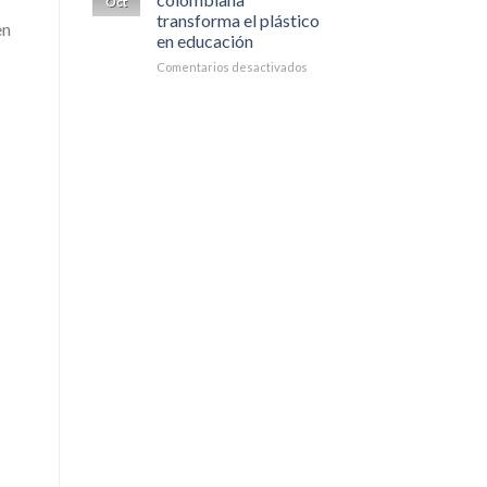
Oct
contaminación
transforma el plástico
en
del
en educación
agua?
en
Comentarios desactivados
En
África,
una
empresa
colombiana
transforma
el
plástico
en
educación