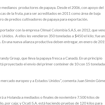
 y medianos productores de papaya. Desde el 2006, con apoyo del
scas de la fruta, para ser acreditados en 2011 como área de baja
stro de predios cultivadores de papaya para exportación.
portador con la empresa Olmué Colombia S.A.S, en 2012, que ven
Unidos. A ellos les vendieron 350 toneladas a $450 el kilo; fue un
En una nueva alianza productiva deben entregar, en enero de 201
andy Group, que lleva la papaya fresca a Canadá. En un principio
tá proyectado el envío del primer conteiner de 10 con 15 tonelada
al mercado europeo y a Estados Unidos”, comenta Juan Simón Góme
á a Holanda a mediados o finales de noviembre 7.500 kilos de
o, por caja; y Ocati S.A. está haciendo pruebas de 120 kilos para