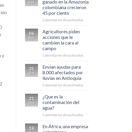
ganado en la Amazonia
Nov
 en
más
colombiana crecieron
productos
ción
45 por ciento
agroindustriales
a
en
Comentarios desactivados
China
Zonas
0
con
Agricultores piden
06
e
cultivos
acciones que le
Nov
y
cambien la cara al
ganado
campo
en
a y
la
en
Comentarios desactivados
Amazonia
Agricultores
colombiana
piden
Envían ayudas para
31
crecieron
acciones
8.000 afectados por
Oct
45
que
lluvias en Antioquia
por
le
02
ciento
en
Comentarios desactivados
cambien
Envían
la
ayudas
cara
¿Que es la
21
para
al
contaminación del
Oct
8.000
campo
agua?
afectados
en
Comentarios desactivados
por
¿Que
lluvias
es
en
En África, una empresa
18
la
Antioquia
colombiana